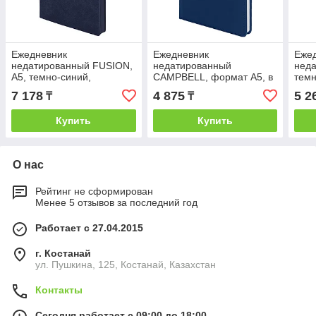
Ежедневник
Ежедневник
Еже
недатированный FUSION,
недатированный
нед
А5, темно-синий,
CAMPBELL, формат А5, в
темн
кремовый блок в линейку,
линейку, Темно-синий, -,
блок
7 178
4 875
5 2
₸
₸
Темно-синий, -, 24725 26
24605 26
сини
Купить
Купить
О нас
Рейтинг не сформирован
Менее 5 отзывов за последний год
Работает с 27.04.2015
г. Костанай
ул. Пушкина, 125, Костанай, Казахстан
Контакты
Сегодня работает с 09:00 до 18:00