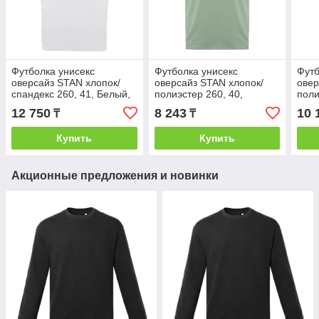
Футболка унисекс
Футболка унисекс
Футб
оверсайз STAN хлопок/
оверсайз STAN хлопок/
овер
спандекс 260, 41, Белый,
полиэстер 260, 40,
поли
(10/1) (44/XS)
Светло-оливковый, (136)
Голу
12 750
8 243
10 
₸
₸
(48/M)
Купить
Купить
Акционные предложения и новинки