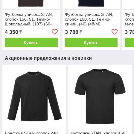
Футболка унисекс STAN,
Футболка унисекс STAN,
Футб
хлопок 150, 51, Тёмно-
хлопок 150, 51, Тёмно-
хлоп
Шоколадный, (107) (60-
синий, (46) (48/M)
зелё
62/5XL)
4 350
3 788
3 7
₸
₸
Купить
Купить
Акционные предложения и новинки
Лонгслив STAN хлопок 240,
Футболка STAN, хлопок 160,