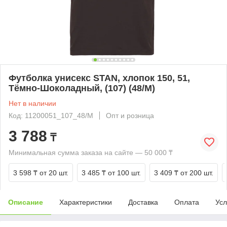
Футболка унисекс STAN, хлопок 150, 51,
Тёмно-Шоколадный, (107) (48/M)
Нет в наличии
Код: 11200051_107_48/M
Опт и розница
3 788
₸
Минимальная сумма заказа на сайте — 50 000 ₸
3 598 ₸
от 20 шт.
3 485 ₸
от 100 шт.
3 409 ₸
от 200 шт.
Описание
Характеристики
Доставка
Оплата
Усл