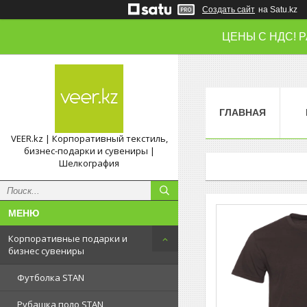
Создать сайт
на Satu.kz
ЦЕНЫ С НДС! 
ГЛАВНАЯ
VEER.kz | Корпоративный текстиль,
бизнес-подарки и сувениры |
Шелкография
Корпоративные подарки и
бизнес сувениры
Футболка STAN
Рубашка поло STAN