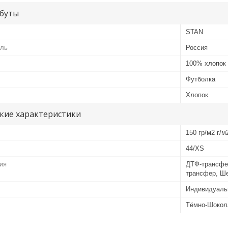
буты
STAN
ель
Россия
100% хлопок
Футболка
Хлопок
кие характеристики
150 гр/м2 г/м
44/XS
ия
ДТФ-трансфе
трансфер, Ш
Индивидуаль
Тёмно-Шокол