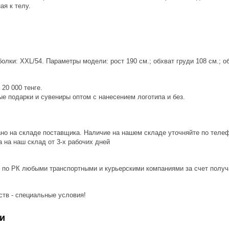
ая к телу.
лки: XXL/54. Параметры модели: рост 190 см.; обхват груди 108 см.; об
20 000 тенге.
е подарки и сувениры оптом с нанесением логотипа и без.
ано на складе поставщика. Наличие на нашем складе уточняйте по теле
 на наш склад от 3-x рабочих дней
 по РК любыми транспортными и курьерскими компаниями за счет получ
ств - специальные условия!
и