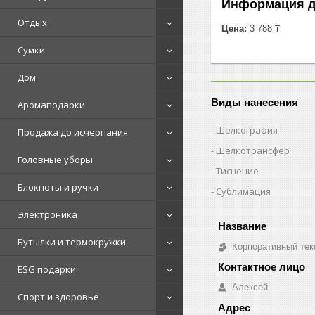
Информация д
Отдых
Цена:
3 788 ₸
Сумки
Дом
Виды нанесения
Аромаподарки
Шелкография
Продажа до исчерпания
Шелкотрансфер
Головные уборы
Тиснение
Блокноты и ручки
Сублимация
Электроника
Бутылки и термокружки
Корпоративный тек
ESG подарки
Алексей
Спорт и здоровье