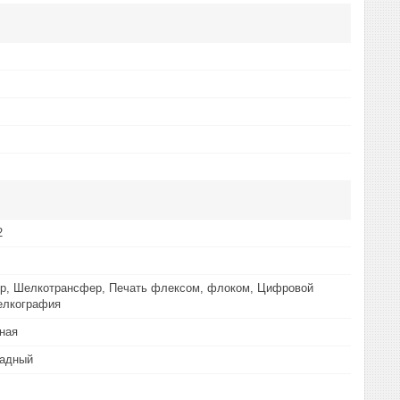
2
р, Шелкотрансфер, Печать флексом, флоком, Цифровой
елкография
ная
адный