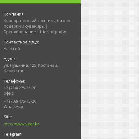
Корпоративный текстиль, бизнес-
подарки и сувениры |
Брендирование | Шелкография
Алексей
ул. Пушкина, 125, Костанай,
Казахстан
+7 (714) 275-15-20
офис
+7 (708) 475-15-20
WhatsApp
http://www.veer.kz