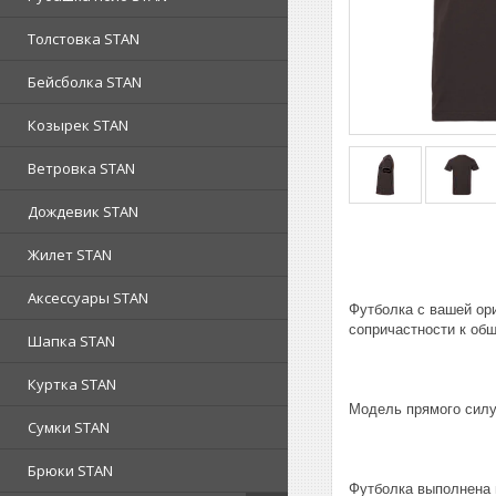
Толстовка STAN
Бейсболка STAN
Козырек STAN
Ветровка STAN
Дождевик STAN
Жилет STAN
Аксессуары STAN
Футболка с вашей ор
сопричастности к об
Шапка STAN
Куртка STAN
Модель прямого силу
Сумки STAN
Брюки STAN
Футболка выполнена 