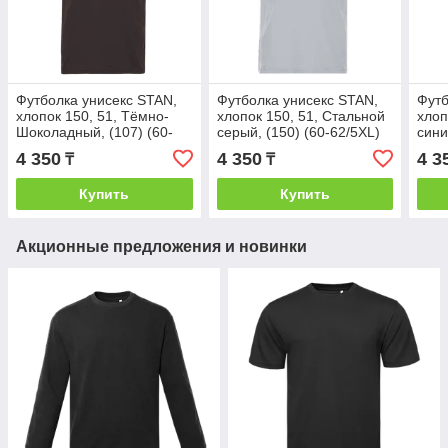
Футболка унисекс STAN,
Футболка унисекс STAN,
Футб
хлопок 150, 51, Тёмно-
хлопок 150, 51, Стальной
хлоп
Шоколадный, (107) (60-
серый, (150) (60-62/5XL)
сини
62/5XL)
4 350
4 350
4 3
₸
₸
Купить
Купить
Акционные предложения и новинки