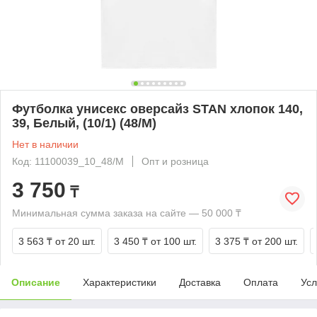
Футболка унисекс оверсайз STAN хлопок 140,
39, Белый, (10/1) (48/M)
Нет в наличии
Код: 11100039_10_48/M
Опт и розница
3 750
₸
Минимальная сумма заказа на сайте — 50 000 ₸
3 563 ₸
от 20 шт.
3 450 ₸
от 100 шт.
3 375 ₸
от 200 шт.
Описание
Характеристики
Доставка
Оплата
Усл