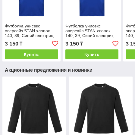
Футболка унисекс
Футболка унисекс
Футб
оверсайз STAN хлопок
оверсайз STAN хлопок
овер
140, 39, Синий электрик,
140, 39, Синий электрик,
140,
(47) (44/XS)
(47) (46/S)
(47)
3 150
3 150
3 1
₸
₸
Купить
Купить
Акционные предложения и новинки