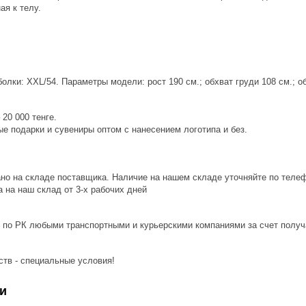
ая к телу.
лки: XXL/54. Параметры модели: рост 190 см.; обхват груди 108 см.; об
20 000 тенге.
е подарки и сувениры оптом с нанесением логотипа и без.
ано на складе поставщика. Наличие на нашем складе уточняйте по теле
 на наш склад от 3-x рабочих дней
 по РК любыми транспортными и курьерскими компаниями за счет получ
ств - специальные условия!
и