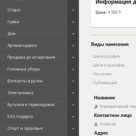
Информация д
Отдых
Цена:
4 350 ₸
Сумки
Дом
Виды нанесения
Аромаподарки
Шелкография
Продажа до исчерпания
Шелкотрансфер
Головные уборы
Тиснение
Блокноты и ручки
Сублимация
Электроника
Бутылки и термокружки
Корпоративный тек
ESG подарки
Алексей
Спорт и здоровье