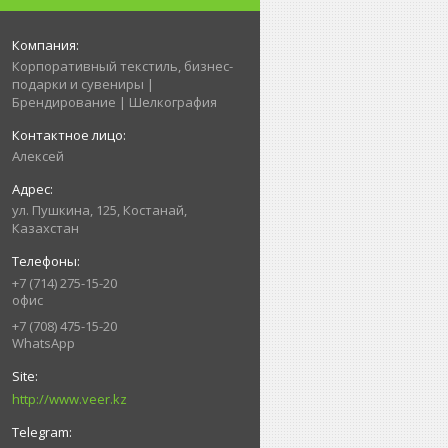
Корпоративный текстиль, бизнес-
подарки и сувениры |
Брендирование | Шелкография
Алексей
ул. Пушкина, 125, Костанай,
Казахстан
+7 (714) 275-15-20
офис
+7 (708) 475-15-20
WhatsApp
http://www.veer.kz