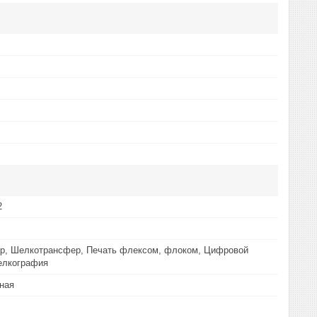
2
р, Шелкотрансфер, Печать флексом, флоком, Цифровой
елкография
ная