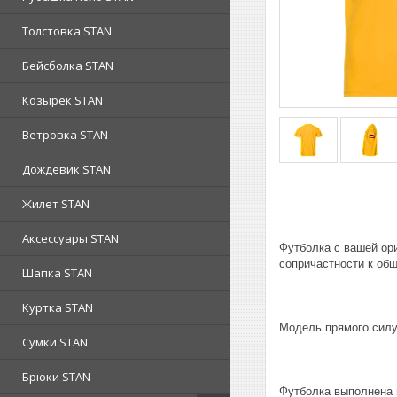
Толстовка STAN
Бейсболка STAN
Козырек STAN
Ветровка STAN
Дождевик STAN
Жилет STAN
Аксессуары STAN
Футболка с вашей ор
сопричастности к об
Шапка STAN
Куртка STAN
Модель прямого силу
Сумки STAN
Брюки STAN
Футболка выполнена 