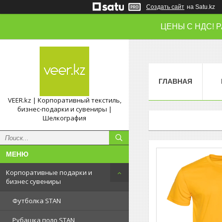
Создать сайт
на Satu.kz
ЦЕНЫ С НДС! 
ГЛАВНАЯ
VEER.kz | Корпоративный текстиль,
бизнес-подарки и сувениры |
Шелкография
Корпоративные подарки и
бизнес сувениры
Футболка STAN
Рубашка поло STAN