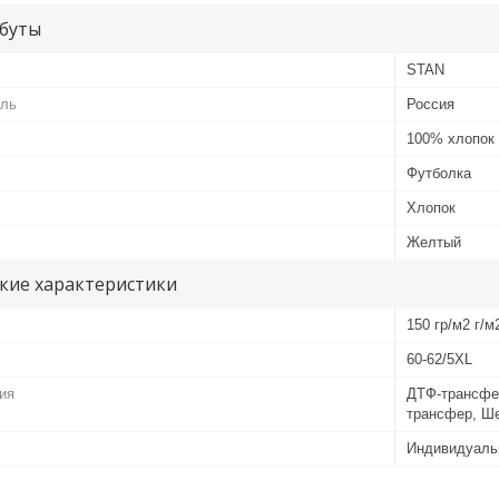
буты
STAN
ель
Россия
100% хлопок
Футболка
Хлопок
Желтый
кие характеристики
150 гр/м2 г/м
60-62/5XL
ия
ДТФ-трансфе
трансфер, Ш
Индивидуаль