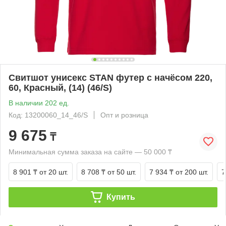
Свитшот унисекс STAN футер с начёсом 220,
60, Красный, (14) (46/S)
В наличии 202 ед.
Код: 13200060_14_46/S
Опт и розница
9 675
₸
Минимальная сумма заказа на сайте — 50 000 ₸
8 901 ₸
от 20 шт.
8 708 ₸
от 50 шт.
7 934 ₸
от 200 шт.
7
Купить