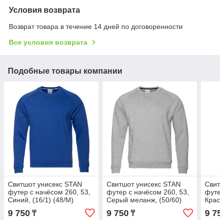
Условия возврата
Возврат товара в течение 14 дней по договоренности
Все условия возврата
Подобные товары компании
Свитшот унисекс STAN
Свитшот унисекс STAN
Свит
футер с начёсом 260, 53,
футер с начёсом 260, 53,
футе
Синий, (16/1) (48/M)
Серый меланж, (50/60)
Крас
(48/M)
9 750
9 750
9 7
₸
₸