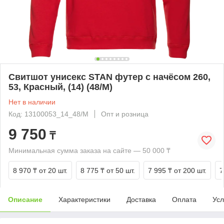
Свитшот унисекс STAN футер с начёсом 260,
53, Красный, (14) (48/M)
Нет в наличии
Код: 13100053_14_48/M
Опт и розница
9 750
₸
Минимальная сумма заказа на сайте — 50 000 ₸
8 970 ₸
от 20 шт.
8 775 ₸
от 50 шт.
7 995 ₸
от 200 шт.
7
Описание
Характеристики
Доставка
Оплата
Усл